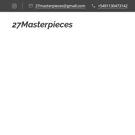
27masterpieces@gmail.com
+5491130473142
27Masterpieces