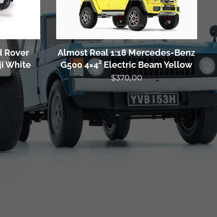
d Rover
Almost Real 1:18 Mercedes-Benz
ji White
G500 4×4² Electric Beam Yellow
$
370,00