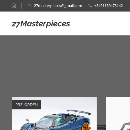
27masterpieces@gmail.com
+5491130473142
27Masterpieces
PRE-ORDEN