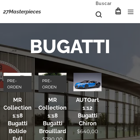
Buscar
27Masterpieces
BUGATTI
PRE-
PRE-
ORDEN
ORDEN
MR
MR
AUTOart
Collection
Collection
1:12
1:18
1:18
Bugatti
Bugatti
Bugatti
Chiron
Bolide
Brouillard
$
640,00
Full
$
790,00