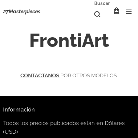
Buscar
27Masterpieces
FrontiArt
CONTACTANOS
POR OTROS MODELOS
Información
Todos los precios publicados están en Dólares
(USD)