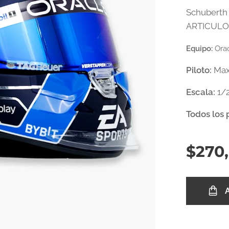
Schuberth 
ARTICULO
Equipo:
Orac
Piloto:
Max
Escala:
1/
Todos los 
$
270