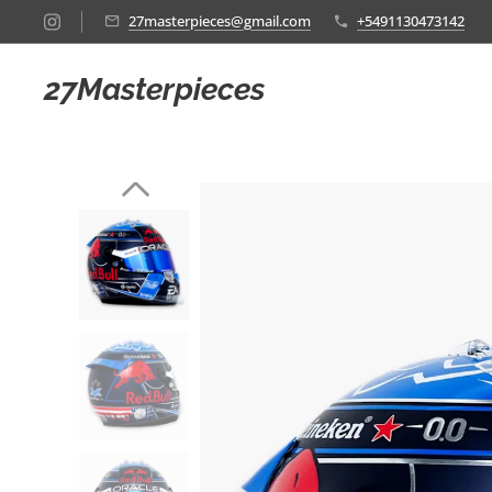
27masterpieces@gmail.com
+5491130473142
27Masterpieces