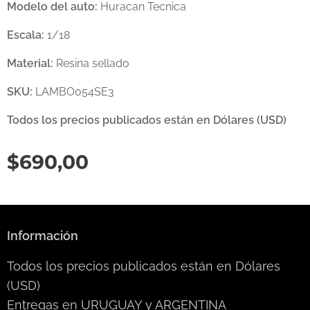
Modelo del auto:
Huracan Tecnica
Escala:
1/18
Material:
Resina sellado
SKU:
LAMBO054SE3
Todos los precios publicados están en Dólares (USD)
$
690,00
Información
Todos los precios publicados están en Dólares
(USD)
Entregas en URUGUAY y ARGENTINA